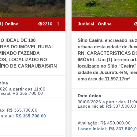
l | Online
2216
1
Judicial | Online
O IDEAL DE 100
Sítio Caeira, encravado na 
RES DO IMÓVEL RURAL
urbana desta cidade de Juc
INADO FAZENDA
RN. CARACTERISTICAS D
OS, LOCALIZADO NO
IMÓVEL: Um (1) terreno ur
ÍPIO DE CARNAUBAIS/RN
localizado no Sítio "Caeira"
cidade de Jucurutu-RN, me
uma área de 11,597,17m²
nica
026 a partir das 11:00
nicial: R$ 365.700,00
Data única
30/06/2026 a partir das 11:0
Lance inicial: R$ 337.500,00
ão: R$ 365.700,00
nicial: R$ 365.700,00
Avaliação: R$ 450.000,00
Lance Inicial: R$ 337.500,