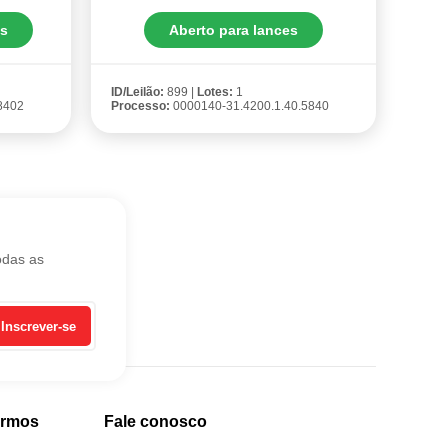
es
Aberto para lances
ID/Leilão:
899 |
Lotes:
1
8402
Processo:
0000140-31.4200.1.40.5840
odas as
Inscrever-se
ermos
Fale conosco