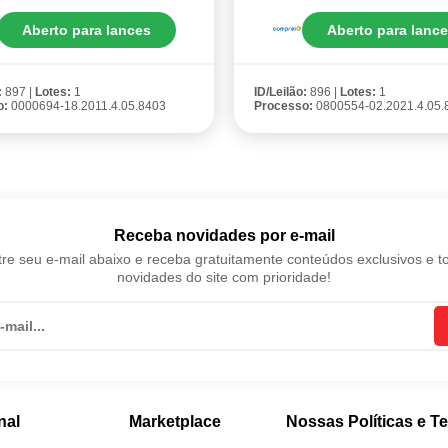
Aberto para lances
Aberto para lanc
:
897 |
Lotes:
1
ID/Leilão:
896 |
Lotes:
1
o:
0000694-18.2011.4.05.8403
Processo:
0800554-02.2021.4.05.
Receba novidades por e-mail
re seu e-mail abaixo e receba gratuitamente conteúdos exclusivos e t
novidades do site com prioridade!
nal
Marketplace
Nossas Políticas e T