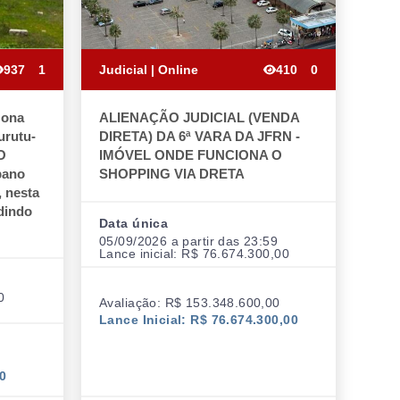
937
1
Judicial | Online
410
0
zona
ALIENAÇÃO JUDICIAL (VENDA
urutu-
DIRETA) DA 6ª VARA DA JFRN -
O
IMÓVEL ONDE FUNCIONA O
bano
SHOPPING VIA DRETA
, nesta
dindo
Data única
05/09/2026 a partir das 23:59
Lance inicial: R$ 76.674.300,00
0
Avaliação: R$ 153.348.600,00
Lance Inicial: R$ 76.674.300,00
00