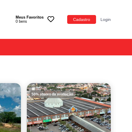
Meus Favoritos
Categoria
Cadastro
Login
0
bens
Imóveis
Terrenos
Acessórios para Veículos
Máquinas
50% abaixo da avaliação