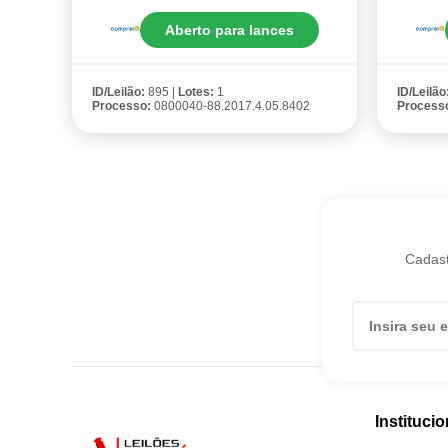
Aberto para lances
ID/Leilão:
895 |
Lotes:
1
ID/Leilão
Processo:
0800040-88.2017.4.05.8402
Process
Cadast
Institucio