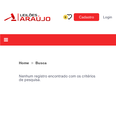
Categoria
Cadastro
Login
0
Imóveis
Terrenos
Acessórios para Veículos
Máquinas
»
Home
Busca
Nenhum registro encontrado com os critérios
de pesquisa.